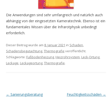
Die Anwendungen sind sehr umfangreich und natürlich auch
abhängig von der eingesetzten Kameratechnik. Ebenso ist ein
fundamentales Wissen über die Infrarotphysik unbedingt
erforderlich.
Dieser Beitrag wurde am
8. Januar 2021
in
Schaden
,
Schadensbegutachtung
,
Thermografie
veröffentlicht.
Schlagworte:
Fußbodenheizung
,
Heizrohrsystem
,
Leck-Ortung
,
Leckage
,
Leckageortung
,
Thermografie
.
Beitrags-
←
Sanierungsberatung
Feuchtigkeitsschäden
→
Navigation