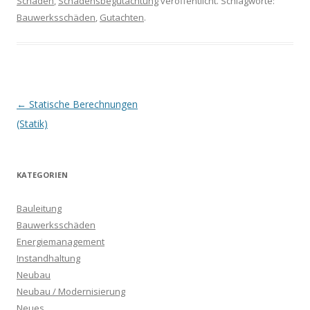
Schaden
,
Schadensbegutachtung
veröffentlicht. Schlagworte:
Bauwerksschäden
,
Gutachten
.
Beitrags-
←
Statische Berechnungen
Navigation
(Statik)
KATEGORIEN
Bauleitung
Bauwerksschäden
Energiemanagement
Instandhaltung
Neubau
Neubau / Modernisierung
Neues