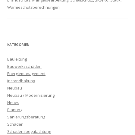
Brandschutz
,
Mängelbearbeitung
,
Schallschutz
,
SiGeKo
,
Statik
,
Wärmeschutzberechnungen
.
KATEGORIEN
Bauleitung
Bauwerksschäden
Energiemanagement
Instandhaltung
Neubau
Neubau / Modernisierung
Neues
Planung
Sanierungsberatung
Schaden
Schadensbegutachtung